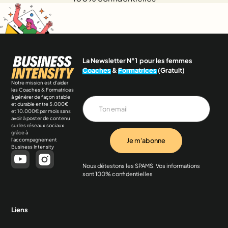
La Newsletter N°1 pour les femmes
Coaches
&
Formatrices
(Gratuit)
Notre mission est d'aider
les Coaches & Formatrices
à générer de façon stable
et durable entre 5.000€
et 10.000€ par mois sans
avoir à poster de contenu
sur les réseaux sociaux
grâce à
l'accompagnement
Business Intensity
Nous détestons les SPAMS. Vos informations
sont 100% confidentielles
Liens