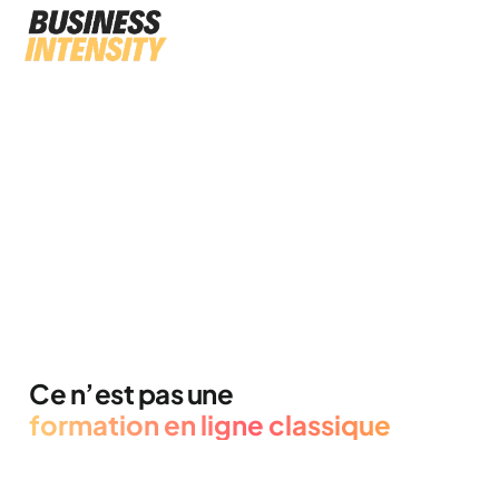
L'accompagnement
N°1
pour les femmes
Coaches
&
Formatrices
Ce n’est pas une
formation en ligne classique